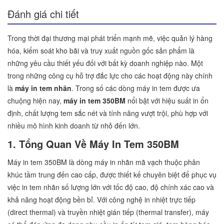
Đánh giá chi tiết
Trong thời đại thương mại phát triển mạnh mẽ, việc quản lý hàng
hóa, kiểm soát kho bãi và truy xuất nguồn gốc sản phẩm là
những yêu cầu thiết yếu đối với bất kỳ doanh nghiệp nào. Một
trong những công cụ hỗ trợ đắc lực cho các hoạt động này chính
là
máy in tem nhãn
. Trong số các dòng máy in tem được ưa
chuộng hiện nay,
máy in tem 350BM
nổi bật với hiệu suất in ổn
định, chất lượng tem sắc nét và tính năng vượt trội, phù hợp với
nhiều mô hình kinh doanh từ nhỏ đến lớn.
1. Tổng Quan Về Máy In Tem 350BM
Máy in tem 350BM là dòng máy in nhãn mã vạch thuộc phân
khúc tầm trung đến cao cấp, được thiết kế chuyên biệt để phục vụ
việc in tem nhãn số lượng lớn với tốc độ cao, độ chính xác cao và
khả năng hoạt động bền bỉ. Với công nghệ in nhiệt trực tiếp
(direct thermal) và truyền nhiệt gián tiếp (thermal transfer), máy