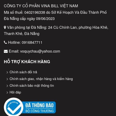
2.6. Tương Thích Phần Mềm
CÔNG TY CỔ PHẦN VINA BILL VIỆT NAM
Mã số thuế: 0402196338 do Sở Kế Hoạch Và Đầu Thành Phố
Máy in tem 350BM tương thích tốt với nhiều phần mềm in tem
Đà Nẵng cấp ngày 09/06/2023
thông dụng như
Bartender
,
ZebraDesigner
,
NiceLabel
, hoặc
các phần mềm quản lý kho, bán hàng, ERP như
Văn phòng tại Đà Nẵng: 24 Cù Chính Lan, phường Hòa Khê,
KiotViet
,
Sapo
,
Thanh Khê, Đà Nẵng
Suno
… Hỗ trợ nhiều định dạng mã vạch phổ biến như
1D (EAN,
Code128, UPC)
và
2D (QR Code, DataMatrix)
.
Hotline:
0916847711
3. Ưu Điểm Khi Sử Dụng Máy In Tem
Email:
voquychau@yahoo.com
350BM
HỖ TRỢ KHÁCH HÀNG
Tối ưu chi phí
: Với khả năng in nhanh và chính xác, 350BM giúp
Chính sách đổi trả
doanh nghiệp tiết kiệm chi phí nhân công và thời gian in ấn.
Chính sách giao, nhận hàng và kiểm hàng
Tăng tính chuyên nghiệp
: Tem nhãn in ra rõ ràng, đẹp mắt giúp
Chính sách bảo mật thông tin
nâng cao hình ảnh sản phẩm và thương hiệu.
Hỏi đáp
Giảm thiểu lỗi
: In tem trực tiếp từ phần mềm quản lý giúp loại bỏ
các sai sót khi viết tay hoặc nhập thủ công.
Thân thiện với người dùng
: Giao diện dễ sử dụng, dễ thay giấy