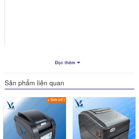
Đọc thêm
Sản phẩm liên quan
Sale off !
Máy in tem 350BM
2. Đặc Điểm Nổi Bật Của Máy In Tem 350BM
2.1. Thiết Kế Chuyên Nghiệp, Bền Bỉ
Máy in tem 350BM được chế tạo từ vật liệu nhựa cứng hoặc hợp