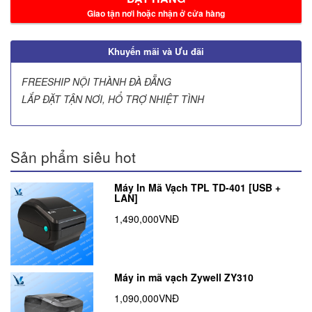
Giao tận nơi hoặc nhận ở cửa hàng
Khuyến mãi và Ưu đãi
FREESHIP NỘI THÀNH ĐÀ ĐẴNG
LẮP ĐẶT TẬN NƠI, HỔ TRỢ NHIỆT TÌNH
Sản phẩm siêu hot
Máy In Mã Vạch TPL TD-401 [USB +
LAN]
1,490,000VNĐ
Máy in mã vạch Zywell ZY310
1,090,000VNĐ