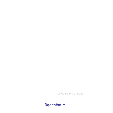
Máy in tem 356B
Thiết kế và cấu tạo
Đọc thêm