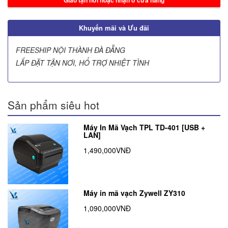
Giao tận nơi hoặc nhận ở cửa hàng
Khuyến mãi và Ưu đãi
FREESHIP NỘI THÀNH ĐÀ ĐẴNG
LẮP ĐẶT TẬN NƠI, HỔ TRỢ NHIỆT TÌNH
Sản phẩm siêu hot
Máy In Mã Vạch TPL TD-401 [USB +
LAN]
1,490,000VNĐ
Máy in mã vạch Zywell ZY310
1,090,000VNĐ