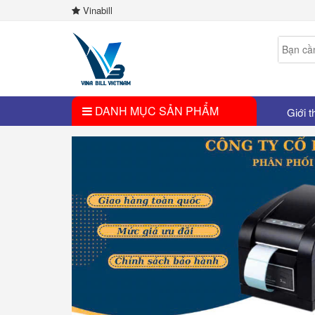
Vinabill
DANH MỤC SẢN PHẨM
Giới t