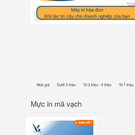
Mức giá
Dưới 3 triệu
Từ 3 triệu - 5 triệu
Từ 7 triệu 
Mực in mã vạch
Sale off !