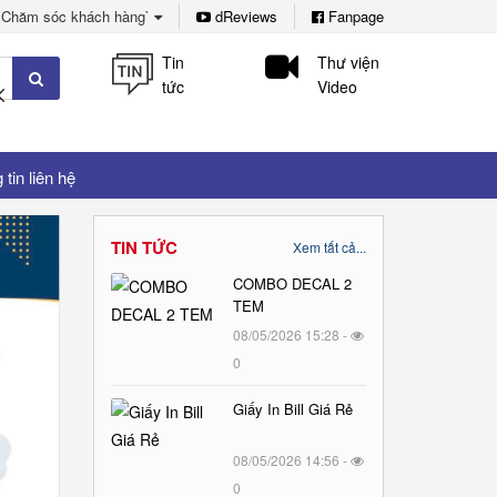
Chăm sóc khách hàng`
dReviews
Fanpage
Tin
Thư viện
tức
Video
tin liên hệ
TIN TỨC
Xem tất cả...
COMBO DECAL 2
TEM
08/05/2026 15:28 -
0
Giấy In Bill Giá Rẻ
08/05/2026 14:56 -
0