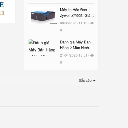
Máy In Hóa Đơn
Zywell ZY905: Giải
Pháp In Ấn Vượt
08/05/2026 11:13 -
Trội Cho Mọi Cửa
0
Hàng
Đánh giá Máy Bán
Hàng 2 Màn Hình
TYSSO TS1717 :
21/04/2026 13:51 -
Đẳng Cấp và Hiệu
0
Suất
Sắp xếp