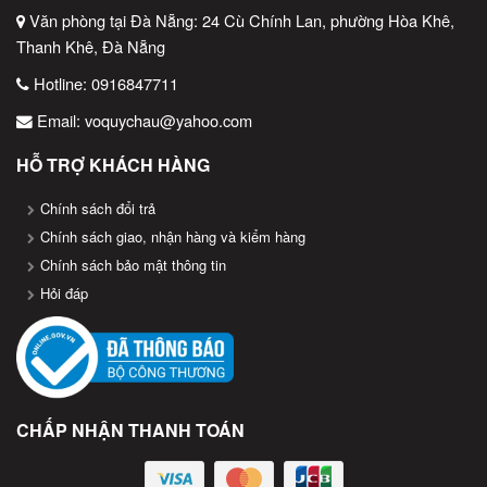
Văn phòng tại Đà Nẵng: 24 Cù Chính Lan, phường Hòa Khê,
Thanh Khê, Đà Nẵng
Máy quét mã
Các vấn đề gặp phải khi chưa sử dụng
Hotline:
0916847711
máy quét mã vạch
Email:
voquychau@yahoo.com
Khi chưa sử dụng máy quét mã vạch, doanh nghiệp có thể gặp
HỖ TRỢ KHÁCH HÀNG
phải một số vấn đề như:
Chính sách đổi trả
Sai sót trong việc nhập liệu
Chính sách giao, nhận hàng và kiểm hàng
Chính sách bảo mật thông tin
Nhập dữ liệu thủ công dễ dẫn đến lỗi, gây nhầm lẫn thông tin
Hỏi đáp
sản phẩm.
Tốn thời gian
Quy trình kiểm tra và quản lý hàng hóa thủ công mất nhiều thời
gian và công sức.
CHẤP NHẬN THANH TOÁN
Khó kiểm soát tồn kho