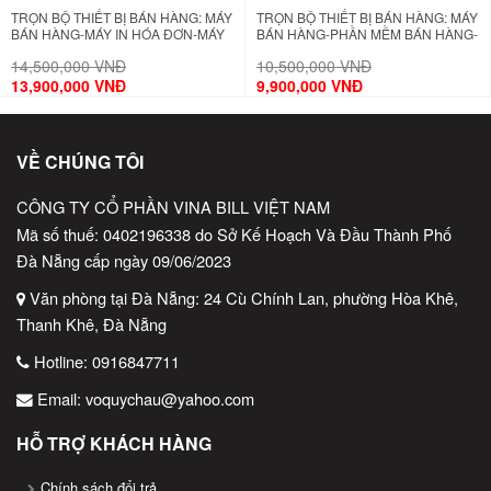
TRỌN BỘ THIẾT BỊ BÁN HÀNG: MÁY
TRỌN BỘ THIẾT BỊ BÁN HÀNG: MÁY
BÁN HÀNG-MÁY IN HÓA ĐƠN-MÁY
BÁN HÀNG-PHẦN MỀM BÁN HÀNG-
IN BÁO BẾP-PHẦN MỀM BÁN
MÁY IN HÓA ĐƠN-NGĂN KÉO
14,500,000 VNĐ
10,500,000 VNĐ
HÀNG-NGĂN KÉO ĐỰNG TIỀN-GIẤY
ĐỰNG TIỀN-GIẤY IN HÓA ĐƠN
IN HÓA ĐƠN Copy
13,900,000 VNĐ
9,900,000 VNĐ
VỀ CHÚNG TÔI
CÔNG TY CỔ PHẦN VINA BILL VIỆT NAM
Mã số thuế: 0402196338 do Sở Kế Hoạch Và Đầu Thành Phố
Đà Nẵng cấp ngày 09/06/2023
Văn phòng tại Đà Nẵng: 24 Cù Chính Lan, phường Hòa Khê,
Thanh Khê, Đà Nẵng
Hotline:
0916847711
Email:
voquychau@yahoo.com
HỖ TRỢ KHÁCH HÀNG
Chính sách đổi trả