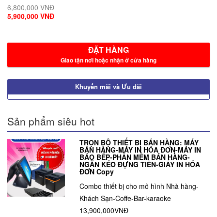
6,800,000 VNĐ
5,900,000 VNĐ
ĐẶT HÀNG
Giao tận nơi hoặc nhận ở cửa hàng
Khuyến mãi và Ưu đãi
Sản phẩm siêu hot
TRỌN BỘ THIẾT BỊ BÁN HÀNG: MÁY
BÁN HÀNG-MÁY IN HÓA ĐƠN-MÁY IN
BÁO BẾP-PHẦN MỀM BÁN HÀNG-
NGĂN KÉO ĐỰNG TIỀN-GIẤY IN HÓA
ĐƠN Copy
Combo thiết bị cho mô hình Nhà hàng-
Khách Sạn-Coffe-Bar-karaoke
13,900,000VNĐ