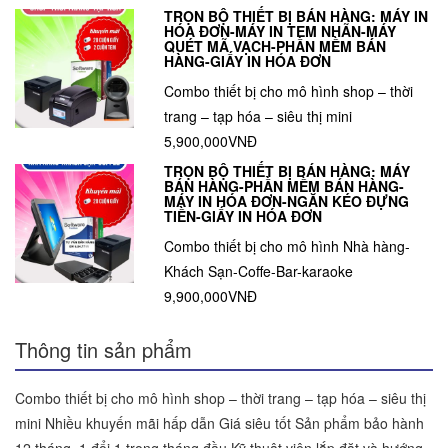
TRỌN BỘ THIẾT BỊ BÁN HÀNG: MÁY IN
HÓA ĐƠN-MÁY IN TEM NHÃN-MÁY
QUÉT MÃ VẠCH-PHẦN MỀM BÁN
HÀNG-GIẤY IN HÓA ĐƠN
Combo thiết bị cho mô hình shop – thời
trang – tạp hóa – siêu thị mini
5,900,000VNĐ
TRỌN BỘ THIẾT BỊ BÁN HÀNG: MÁY
BÁN HÀNG-PHẦN MỀM BÁN HÀNG-
MÁY IN HÓA ĐƠN-NGĂN KÉO ĐỰNG
TIỀN-GIẤY IN HÓA ĐƠN
Combo thiết bị cho mô hình Nhà hàng-
Khách Sạn-Coffe-Bar-karaoke
9,900,000VNĐ
Thông tin sản phẩm
Combo thiết bị cho mô hình shop – thời trang – tạp hóa – siêu thị
mini Nhiều khuyến mãi hấp dẫn Giá siêu tốt Sản phẩm bảo hành