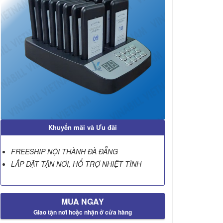
Khuyến mãi và Ưu đãi
FREESHIP NỘI THÀNH ĐÀ ĐẴNG
LẮP ĐẶT TẬN NƠI, HỔ TRỢ NHIỆT TÌNH
MUA NGAY
Giao tận nơi hoặc nhận ở cửa hàng