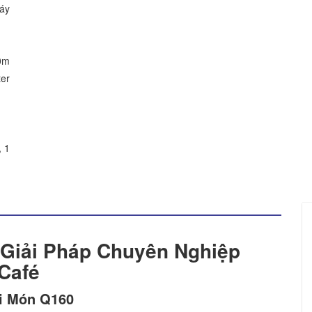
máy
0m
ter
, 1
Giải Pháp Chuyên Nghiệp
Café
ọi Món Q160