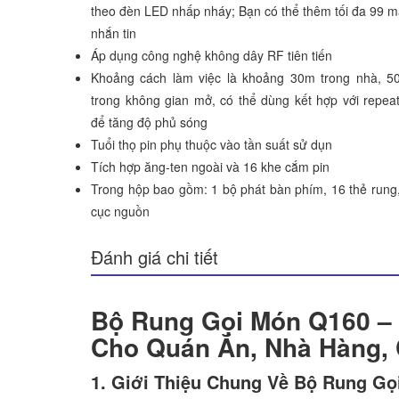
theo đèn LED nhấp nháy; Bạn có thể thêm tối đa 99 
nhắn tin
Áp dụng công nghệ không dây RF tiên tiến
Khoảng cách làm việc là khoảng 30m trong nhà, 5
trong không gian mở, có thể dùng kết hợp với repea
để tăng độ phủ sóng
Tuổi thọ pin phụ thuộc vào tần suất sử dụn
Tích hợp ăng-ten ngoài và 16 khe cắm pin
Trong hộp bao gồm: 1 bộ phát bàn phím, 16 thẻ rung
cục nguồn
Đánh giá chi tiết
Bộ Rung Gọi Món Q160 – 
Cho Quán Ăn, Nhà Hàng, 
1. Giới Thiệu Chung Về Bộ Rung G