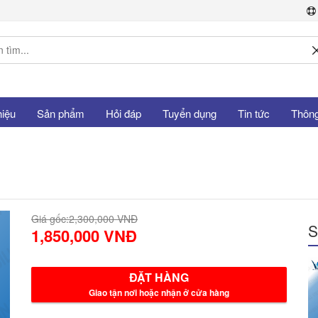
hiệu
Sản phẩm
Hỏi đáp
Tuyển dụng
Tin tức
Thông 
Giá gốc:
2,300,000 VNĐ
S
1,850,000 VNĐ
ĐẶT HÀNG
Giao tận nơi hoặc nhận ở cửa hàng