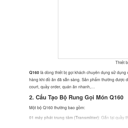
Thiết 
Q160
là dòng thiết bị gọi khách chuyên dụng sử dụn
hàng khi đồ ăn đã sẵn sàng. Sản phẩm thường được dù
court, quầy order, quán ăn nhanh,…
2. Cấu Tạo Bộ Rung Gọi Món Q160
Một bộ Q160 thường bao gồm:
01 máy phát trung tâm (Transmitter)
: Gắn tại quầy 
theo từng pager.