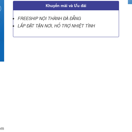
Khuyến mãi và Ưu đãi
FREESHIP NỘI THÀNH ĐÀ ĐẴNG
LẮP ĐẶT TẬN NƠI, HỔ TRỢ NHIỆT TÌNH
èm