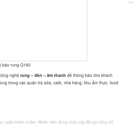
bị báo rung Q160
g công nghệ
rung – đèn – âm thanh
để thông báo cho khách
ng trong các quán trà sữa, café, nhà hàng, khu ẩm thực, food
thu ngân/nhận order. Nhân viên dùng máy này để gọi từng số