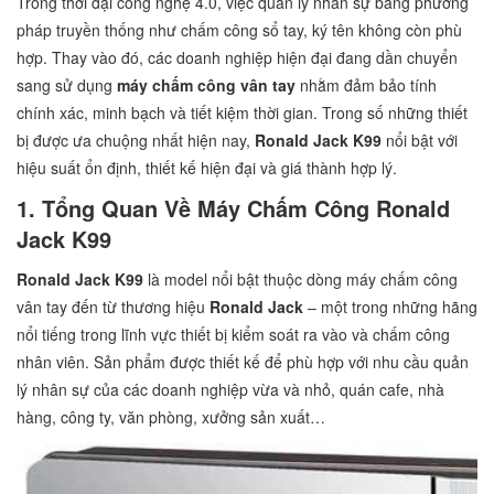
Trong thời đại công nghệ 4.0, việc quản lý nhân sự bằng phương
pháp truyền thống như chấm công sổ tay, ký tên không còn phù
hợp. Thay vào đó, các doanh nghiệp hiện đại đang dần chuyển
sang sử dụng
máy chấm công vân tay
nhằm đảm bảo tính
chính xác, minh bạch và tiết kiệm thời gian. Trong số những thiết
bị được ưa chuộng nhất hiện nay,
Ronald Jack K99
nổi bật với
hiệu suất ổn định, thiết kế hiện đại và giá thành hợp lý.
1. Tổng Quan Về Máy Chấm Công Ronald
Jack K99
Ronald Jack K99
là model nổi bật thuộc dòng máy chấm công
vân tay đến từ thương hiệu
Ronald Jack
– một trong những hãng
nổi tiếng trong lĩnh vực thiết bị kiểm soát ra vào và chấm công
nhân viên. Sản phẩm được thiết kế để phù hợp với nhu cầu quản
lý nhân sự của các doanh nghiệp vừa và nhỏ, quán cafe, nhà
hàng, công ty, văn phòng, xưởng sản xuất…