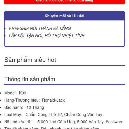
Khuyến mãi và Ưu đãi
FREESHIP NỘI THÀNH ĐÀ ĐẴNG
LẮP ĐẶT TẬN NƠI, HỔ TRỢ NHIỆT TÌNH
Sản phẩm siêu hot
Thông tin sản phẩm
Model: K99
Hãng-Thương hiệu: Ronald-Jack
Bảo hành: 12 Tháng
Loại Máy: Chấm Công Thẻ Từ, Chấm Công Vân Tay
Bộ nhớ lưu trữ: 5.000 Thẻ Cảm Ứng, 5.000 Vân Tay, Password
Tốc độ chấm công: Siêu nhanh <1s/1lần chấm công