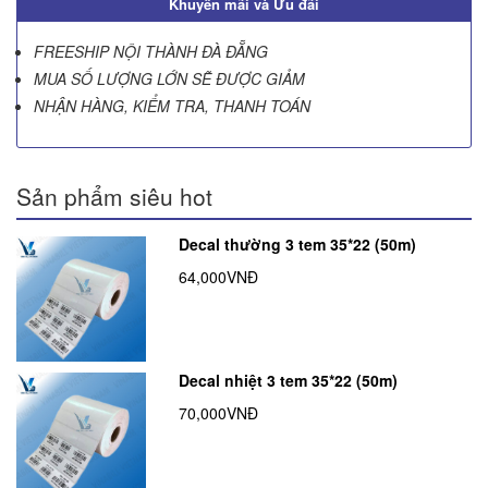
Khuyến mãi và Ưu đãi
FREESHIP NỘI THÀNH ĐÀ ĐẴNG
MUA SỐ LƯỢNG LỚN SẼ ĐƯỢC GIẢM
NHẬN HÀNG, KIỂM TRA, THANH TOÁN
Sản phẩm siêu hot
Decal thường 3 tem 35*22 (50m)
64,000VNĐ
Decal nhiệt 3 tem 35*22 (50m)
70,000VNĐ