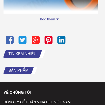
Đọc thêm
TIN XEM NHIỀU
SẢN PHẨM
VỀ CHÚNG TÔI
CÔNG TY CỔ PHẦN VINA BILL VIỆT NAM
Máy quét mã vạch đa tia 