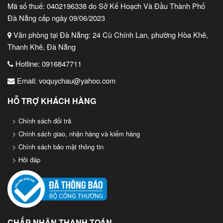
Mã số thuế: 0402196338 do Sở Kế Hoạch Và Đầu Thành Phố
Lỗi Thường Gặp Khi Dùng Máy Quét Mã
Đà Nẵng cấp ngày 09/06/2023
Vạch IMARCONE MC_9103L Và Cách Khắc
Văn phòng tại Đà Nẵng: 24 Cù Chính Lan, phường Hòa Khê,
Phục
Thanh Khê, Đà Nẵng
Máy quét mã vạch IMARCONE MC_9103L là một công cụ
Hotline:
0916847711
mạnh mẽ giúp tối ưu hóa quy trình quét mã vạch trong môi
Email:
voquychau@yahoo.com
trường bán lẻ, kho bãi, y tế, và nhiều lĩnh vực khác. Tuy nhiên,
trong quá trình sử dụng, người dùng có thể gặp phải một số lỗi
HỖ TRỢ KHÁCH HÀNG
phổ biến. Dưới đây là những lỗi thường gặp và cách khắc phục
Chính sách đổi trả
để giúp bạn sử dụng máy quét một cách hiệu quả nhất.
Chính sách giao, nhận hàng và kiểm hàng
1. Máy Không Quét Được Mã Vạch
Chính sách bảo mật thông tin
Hỏi đáp
Lỗi:
Máy quét không nhận diện được mã vạch hoặc không
quét được.
Nguyên nhân:
Mã vạch quá mờ, bị xước hoặc in sai.
CHẤP NHẬN THANH TOÁN