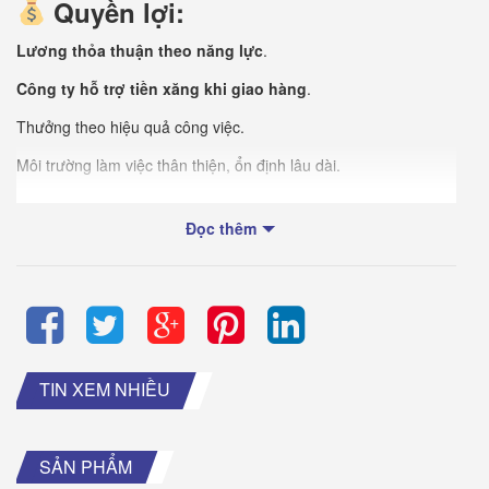
Quyền lợi:
Lương thỏa thuận theo năng lực
.
Công ty hỗ trợ tiền xăng khi giao hàng
.
Thưởng theo hiệu quả công việc.
Môi trường làm việc thân thiện, ổn định lâu dài.
Được hưởng đầy đủ chế độ theo luật Lao động.
Đọc thêm
Địa điểm làm việc: [Địa chỉ công ty]
Liên hệ:
0916 847 711
Gửi CV về: [Email công ty]
TIN XEM NHIỀU
Nếu bạn đang tìm một công việc
ổn định – thu nhập tốt –
có hỗ trợ chi phí
, hãy gia nhập
Vina Bill Việt Nam
ngay hôm
nay!
SẢN PHẨM