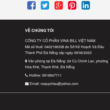
Click ngay
BUY NOW
để không bỏ lỡ deal vàng từ
VỀ CHÚNG TÔI
CÔNG TY CỔ PHẦN VINA BILL VIỆT NAM
Mã số thuế: 0402196338 do Sở Kế Hoạch Và Đầu
Thành Phố Đà Nẵng cấp ngày 09/06/2023
Văn phòng tại Đà Nẵng: 24 Cù Chính Lan, phường
Hòa Khê, Thanh Khê, Đà Nẵng
Hotline:
0916847711
Email:
voquychau@yahoo.com