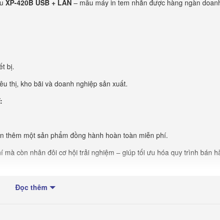
ữu
XP-420B USB + LAN
– mẫu máy in tem nhãn được hàng ngàn doan
t bị.
êu thị, kho bãi và doanh nghiệp sản xuất.
:
ận thêm một sản phẩm đồng hành hoàn toàn miễn phí.
hí mà còn nhân đôi cơ hội trải nghiệm – giúp tối ưu hóa quy trình bán 
Đọc thêm
hững khách hàng đặt sớm nhất trong ngày hôm nay.