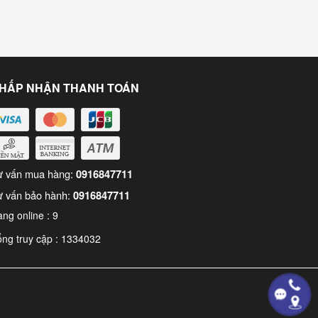
HẤP NHẬN THANH TOÁN
ư vấn mua hàng:
0916847711
ư vấn bảo hành:
0916847711
ng online :
9
ng truy cập :
1334032