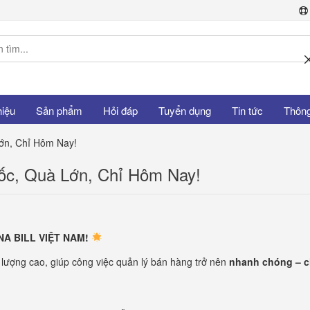
hiệu
Sản phẩm
Hỏi đáp
Tuyển dụng
Tin tức
Thông 
ớn, Chỉ Hôm Nay!
ốc, Quà Lớn, Chỉ Hôm Nay!
NA BILL VIỆT NAM!
 lượng cao, giúp công việc quản lý bán hàng trở nên
nhanh chóng – c