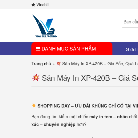
Vinabill
DANH MỤC SẢN PHẨM
Giới t
Trang chủ
»
Săn Máy In XP-420B – Giá Sốc, Quà L
Săn Máy In XP-420B – Giá S
SHOPPING DAY – ƯU ĐÃI KHỦNG CHỈ CÓ TẠI VI
Bạn đang tìm kiếm một chiếc
máy in tem – nhãn
chất
xác – chuyên nghiệp
hơn?