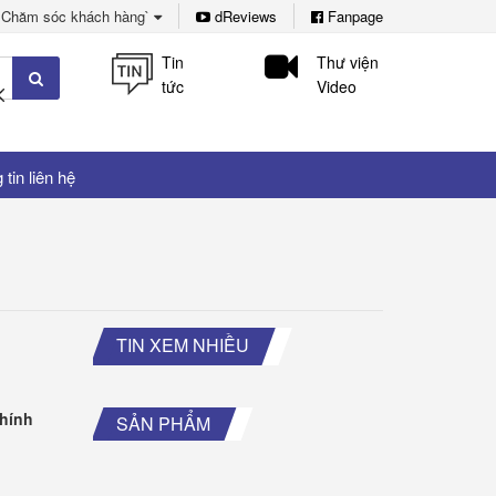
Chăm sóc khách hàng`
dReviews
Fanpage
Tin
Thư viện
tức
Video
tin liên hệ
TIN XEM NHIỀU
hính
SẢN PHẨM