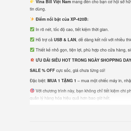
Vina Bill Việt Nam
mang đến cho bạn cơ hội sở h
tin dùng.
Điểm nổi bật của XP-420B:
In rõ nét, tốc độ cao, tiết kiệm thời gian.
Hỗ trợ cả
USB & LAN
, dễ dàng kết nối với nhiều thiế
Thiết kế nhỏ gọn, tiện lợi, phù hợp cho cửa hàng, si
ƯU ĐÃI SIÊU HOT TRONG NGÀY SHOPPING DAY
SALE % OFF
cực sốc, giá chưa từng có!
Đặc biệt:
MUA 1 TẶNG 1
– mua một chiếc máy in, nh
Với chương trình này, bạn không chỉ tiết kiệm chi p
quản lý hàng hóa hiệu quả hơn bao giờ hết.
Thời gian khuyến mãi có hạn!
Hãy nhanh tay, bởi số lượng quà tặng chỉ dành cho n