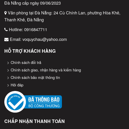
Đà Nẵng cấp ngày 09/06/2023
Vina Bill Việt Nam – Giải pháp thiết bị bán hàng chuyên
nghiệp!
Văn phòng tại Đà Nẵng: 24 Cù Chính Lan, phường Hòa Khê,
Thanh Khê, Đà Nẵng
Hotline:
0916847711
Email:
voquychau@yahoo.com
HỖ TRỢ KHÁCH HÀNG
Chính sách đổi trả
Chính sách giao, nhận hàng và kiểm hàng
Chính sách bảo mật thông tin
Hỏi đáp
CHẤP NHẬN THANH TOÁN